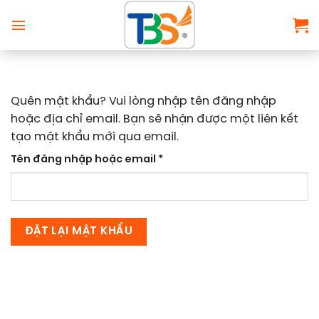
Chuyển
đến
nội
dung
Quên mật khẩu? Vui lòng nhập tên đăng nhập
hoặc địa chỉ email. Bạn sẽ nhận được một liên kết
tạo mật khẩu mới qua email.
Bắt
Tên đăng nhập hoặc email
*
buộc
ĐẶT LẠI MẬT KHẨU