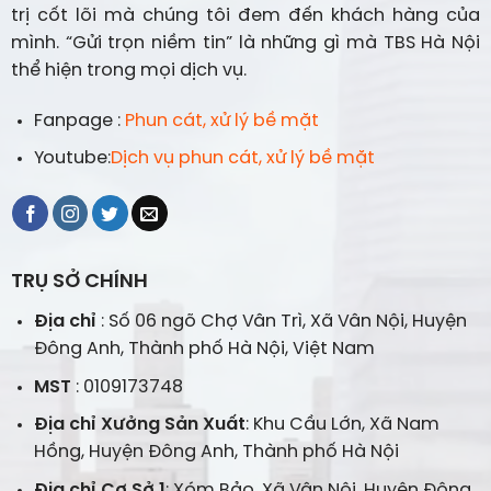
trị cốt lõi mà chúng tôi đem đến khách hàng của
mình. “Gửi trọn niềm tin” là những gì mà TBS Hà Nội
thể hiện trong mọi dịch vụ.
Fanpage :
Phun cát, xử lý bề mặt
Youtube:
Dịch vụ phun cát, xử lý bề mặt
TRỤ SỞ CHÍNH
Địa chỉ
: Số 06 ngõ Chợ Vân Trì, Xã Vân Nội, Huyện
Đông Anh, Thành phố Hà Nội, Việt Nam
MST
: 0109173748
Địa chỉ Xưởng Sản Xuất
: Khu Cầu Lớn, Xã Nam
Hồng, Huyện Đông Anh, Thành phố Hà Nội
Địa chỉ Cơ Sở 1
: Xóm Bảo, Xã Vân Nội, Huyện Đông