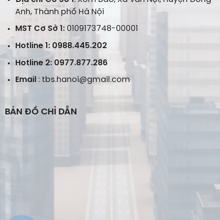
Anh, Thành phố Hà Nội
MST Cơ Sở 1:
0109173748-00001
Hotline 1: 0988.445.202
Hotline 2: 0977.877.286
Email
: tbs.hanoi@gmail.com
BẢN ĐỒ CHỈ DẪN