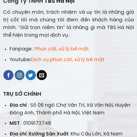
Công Ty TNHH
TBS Hà Nội
Có chuyên môn, trách nhiệm và uy tín là những giá
trị cốt lõi mà chúng tôi đem đến khách hàng của
mình. “Gửi trọn niềm tin” là những gì mà TBS Hà Nội
thể hiện trong mọi dịch vụ.
Fanpage :
Phun cát, xử lý bề mặt
Youtube:
Dịch vụ phun cát, xử lý bề mặt
TRỤ SỞ CHÍNH
Địa chỉ
: Số 06 ngõ Chợ Vân Trì, Xã Vân Nội, Huyện
Đông Anh, Thành phố Hà Nội, Việt Nam
MST
: 0109173748
Địa chỉ Xưởng Sản Xuất
: Khu Cầu Lớn, Xã Nam