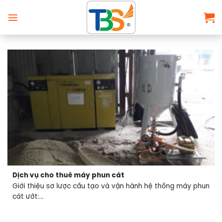
Chuyển
đến
nội
dung
Dịch vụ cho thuê máy phun cát
Giới thiệu sơ lược cấu tạo và vận hành hệ thống máy phun
cát ướt:...