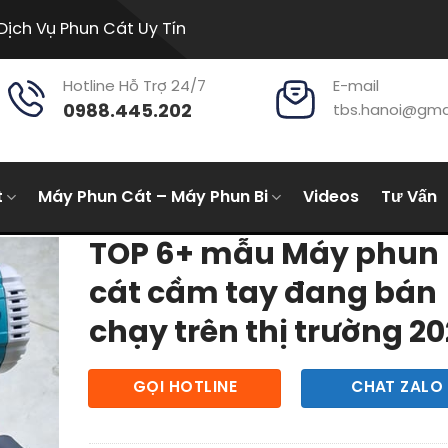
Dịch Vụ Phun Cát Uy Tín
Hotline Hỗ Trợ 24/7
E-mail
0988.445.202
tbs.hanoi@gma
t
Máy Phun Cát – Máy Phun Bi
Videos
Tư Vấn
TOP 6+ mẫu Máy phun
cát cầm tay đang bán
chạy trên thị trường 2
GỌI HOTLINE
CHAT ZALO