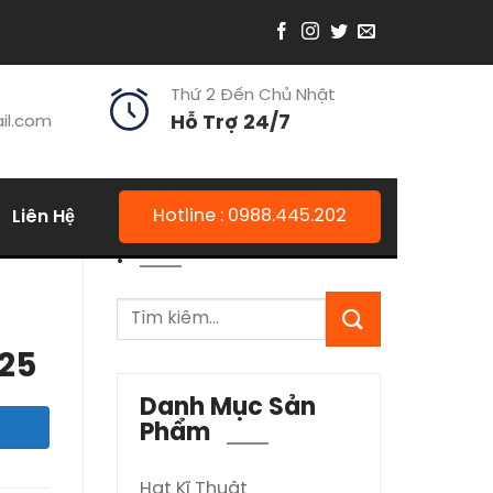
Thứ 2 Đến Chủ Nhật
il.com
Hỗ Trợ 24/7
Liên Hệ
Hotline : 0988.445.202
.
025
Danh Mục Sản
Phẩm
Hạt Kĩ Thuật