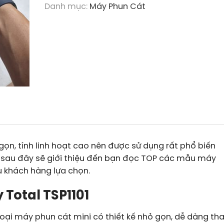
Danh mục:
Máy Phun Cát
ọn, tính linh hoạt cao nên được sử dụng rất phổ biến
iết sau đây sẽ giới thiệu đến bạn đọc TOP các mẫu máy
u khách hàng lựa chọn.
 Total TSP1101
loại máy phun cát mini có thiết kế nhỏ gọn, dễ dàng th