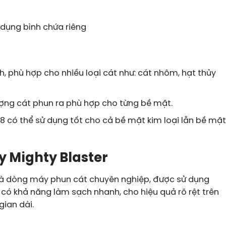
ử dụng bình chứa riêng
h, phù hợp cho nhiều loại cát như: cát nhôm, hạt thủy
ượng cát phun ra phù hợp cho từng bề mặt.
 có thể sử dụng tốt cho cả bề mặt kim loại lẫn bề mặt
y Mighty Blaster
là dòng máy phun cát chuyên nghiệp, được sử dụng
ị có khả năng làm sạch nhanh, cho hiệu quả rõ rệt trên
gian dài.