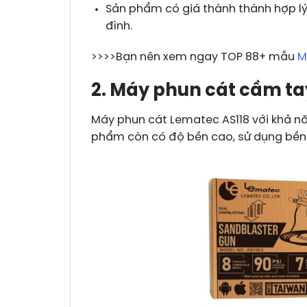
Sản phẩm có giá thành thành hợp lý,
đình.
>>>>Bạn nên xem ngay TOP 88+ mẫu
M
2. Máy phun cát cầm ta
Máy phun cát Lematec AS118 với khả n
phẩm còn có độ bền cao, sử dụng bền b