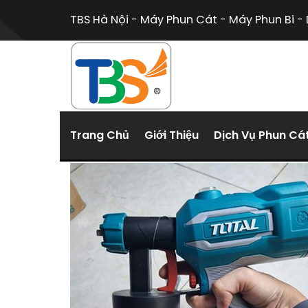
Chuyển
TBS Hà Nội - Máy Phun Cát - Máy Phun Bi - 
đến
nội
dung
Trang Chủ
Giới Thiệu
Dịch Vụ Phun Cá