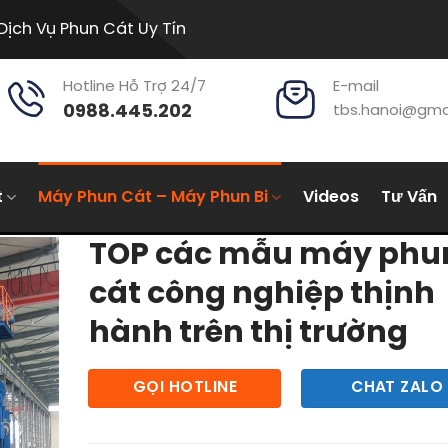
Dịch Vụ Phun Cát Uy Tín
Hotline Hỗ Trợ 24/7
E-mail
0988.445.202
tbs.hanoi@gma
t
Máy Phun Cát – Máy Phun Bi
Videos
Tư Vấn
TOP các mẫu máy phu
cát công nghiệp thịnh
hành trên thị trường
GỌI HOTLINE
CHAT ZALO