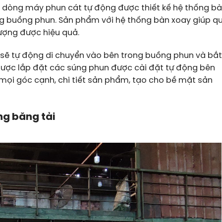
 dòng máy phun cát tự động được thiết kế hệ thống b
g buồng phun. Sản phẩm với hệ thống bàn xoay giúp q
ượng được hiệu quả.
y sẽ tự động di chuyển vào bên trong buồng phun và bắt
được lắp đặt các súng phun được cài đặt tự động bên
ọi góc cạnh, chi tiết sản phẩm, tạo cho bề mặt sản
g băng tải