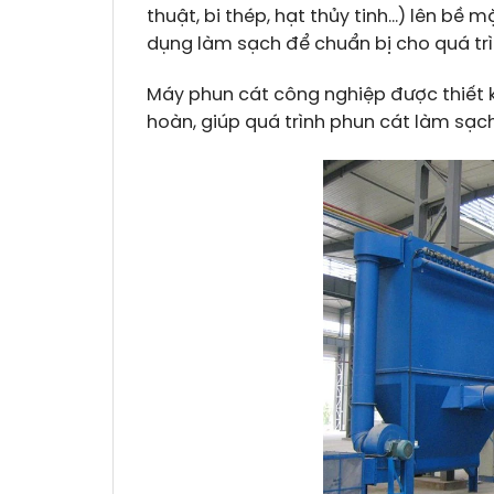
thuật, bi thép, hạt thủy tinh…) lên bề 
dụng làm sạch để chuẩn bị cho quá trì
Máy phun cát công nghiệp được thiết k
hoàn, giúp quá trình phun cát làm sạch