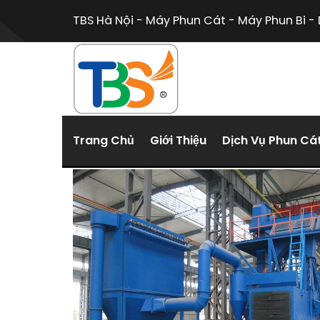
Chuyển
TBS Hà Nội - Máy Phun Cát - Máy Phun Bi - 
đến
nội
dung
Trang Chủ
Giới Thiệu
Dịch Vụ Phun Cá