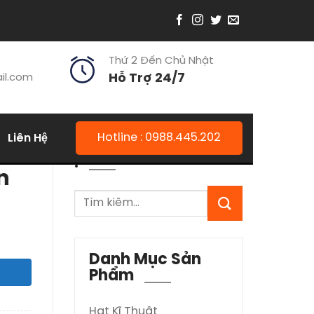
Thứ 2 Đến Chủ Nhật
il.com
Hỗ Trợ 24/7
Liên Hệ
Hotline : 0988.445.202
.
n
Danh Mục Sản
Phẩm
Hạt Kĩ Thuật