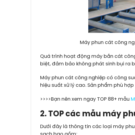
Máy phun cát công nghi
Quá trình hoạt động máy bắn cát công 
biệt, đảm bảo không phát sinh bụi ra 
Máy phun cát công nghiệp có công suất
hiệu suất xử lý cao. Sản phẩm phù hợp
>>>>Bạn nên xem ngay TOP 88+ mẫu
M
2. TOP các mẫu máy ph
Dưới đây là thông tin các loại máy ph
sạch bao gồm: