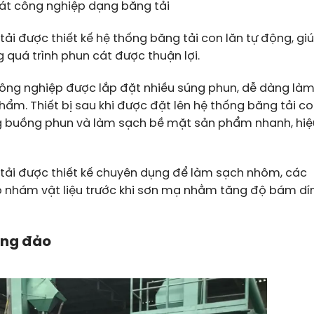
át công nghiệp dạng băng tải
i được thiết kế hệ thống băng tải con lăn tự động, gi
 quá trình phun cát được thuận lợi.
ông nghiệp được lắp đặt nhiều súng phun, dễ dàng là
m. Thiết bị sau khi được đặt lên hệ thống băng tải c
ng buồng phun và làm sạch bề mặt sản phẩm nhanh, hiệ
tải được thiết kế chuyên dụng để làm sạch nhôm, các
o nhám vật liệu trước khi sơn mạ nhằm tăng độ bám dí
ùng đảo