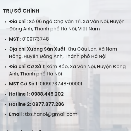
TRỤ SỞ CHÍNH
Địa chỉ
: Số 06 ngõ Chợ Vân Trì, Xã Vân Nội, Huyện
Đông Anh, Thành phố Hà Nội, Việt Nam
MST
: 0109173748
Địa chỉ Xưởng Sản Xuất
: Khu Cầu Lớn, Xã Nam
Hồng, Huyện Đông Anh, Thành phố Hà Nội
Địa chỉ Cơ Sở 1
: Xóm Bảo, Xã Vân Nội, Huyện Đông
Anh, Thành phố Hà Nội
MST Cơ Sở 1:
0109173748-00001
Hotline 1: 0988.445.202
Hotline 2: 0977.877.286
Email
: tbs.hanoi@gmail.com