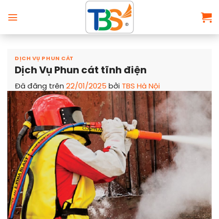
Chuyển
đến
nội
dung
DỊCH VỤ PHUN CÁT
Dịch Vụ Phun cát tĩnh điện
Đã đăng trên
22/01/2025
bởi
TBS Hà Nội