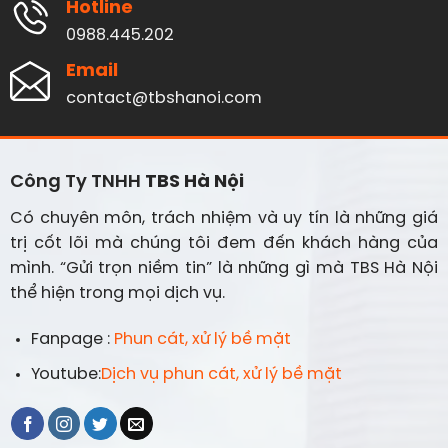
Hotline
0988.445.202
Email
contact@tbshanoi.com
Công Ty TNHH
TBS Hà Nội
Có chuyên môn, trách nhiệm và uy tín là những giá
trị cốt lõi mà chúng tôi đem đến khách hàng của
mình. “Gửi trọn niềm tin” là những gì mà TBS Hà Nội
thể hiện trong mọi dịch vụ.
Fanpage :
Phun cát, xử lý bề mặt
Youtube:
Dịch vụ phun cát, xử lý bề mặt