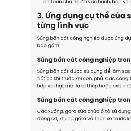
an toàn cho người vận hành, bảo vệ 
3. Ứng dụng cụ thể của 
từng lĩnh vực
Súng bắn cát công nghiệp được ứng dụn
bao gồm:
Súng bắn cát công nghiệp tron
Súng bắn cát được sử dụng để làm sạch 
tiết cơ khí trước khi sơn, phủ. Các côn
hợp với hạt mài là bi thép hoặc oxit n
Súng bắn cát công nghiệp tron
Các xưởng, gara sửa chữa ô tô sử dụn
động cơ, khung gầm và thân xe trước kh