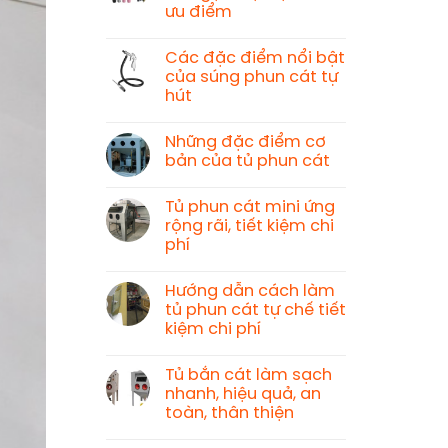
ưu điểm
Các đặc điểm nổi bật
của súng phun cát tự
hút
Những đặc điểm cơ
bản của tủ phun cát
Tủ phun cát mini ứng
rộng rãi, tiết kiệm chi
phí
Hướng dẫn cách làm
tủ phun cát tự chế tiết
kiệm chi phí
Tủ bắn cát làm sạch
nhanh, hiệu quả, an
toàn, thân thiện