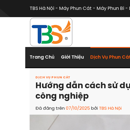
Chuyển
TBS Hà Nội - Máy Phun Cát - Máy Phun Bi - 
đến
nội
dung
Trang Chủ
Giới Thiệu
Dịch Vụ Phun Cá
DỊCH VỤ PHUN CÁT
Hướng dẫn cách sử dụ
công nghiệp
Đã đăng trên
07/10/2025
bởi
TBS Hà Nội