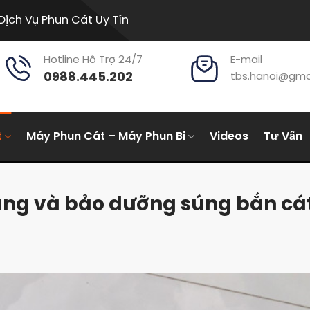
Dịch Vụ Phun Cát Uy Tín
Hotline Hỗ Trợ 24/7
E-mail
0988.445.202
tbs.hanoi@gma
t
Máy Phun Cát – Máy Phun Bi
Videos
Tư Vấn
ng và bảo dưỡng súng bắn cá