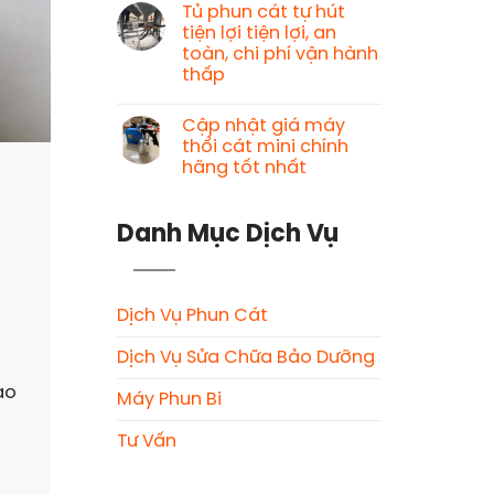
Tủ phun cát tự hút
tiện lợi tiện lợi, an
toàn, chi phí vận hành
thấp
Cập nhật giá máy
thổi cát mini chính
hãng tốt nhất
Danh Mục Dịch Vụ
Dịch Vụ Phun Cát
Dịch Vụ Sửa Chữa Bảo Dưỡng
ạo
Máy Phun Bi
Tư Vấn