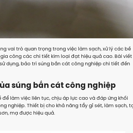
óng vai trò quan trọng trong việc làm sạch, xử lý các bề
gia công các chi tiết kim loại đạt hiệu quả cao. Bài viết
ử dụng, bảo trì súng bắn cát công nghiệp chi tiết đến
 của súng bắn cát công nghiệp
để làm việc liên tục, chịu áp lực cao và đáp ứng khối
g nghiệp. Thiết bị cho khả năng tẩy gỉ sét, làm sạch, t
 sơn, mạ được hiệu quả.