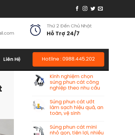
Thứ 2 Đến Chủ Nhật
il.com
Hỗ Trợ 24/7
Liên Hệ
Hotline : 0988.445.202
Bài Viết Mới
Kinh nghiệm chọn
súng phun cát công
t
nghiệp theo nhu cầu
Súng phun cát ướt
làm sạch hiệu quả, an
toàn, vệ sinh
Súng phun cát mini
nhỏ gọn, tiện lợi, nhiều