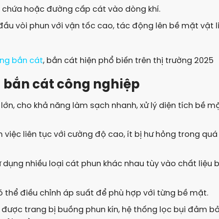
nh chứa hoặc đường cấp cát vào dòng khí.
đầu vòi phun với vận tốc cao, tác động lên bề mặt vật l
ng bắn cát
, bắn cát hiện phổ biến trên thị trường 2025
g bắn cát công nghiệp
lớn, cho khả năng làm sạch nhanh, xử lý diện tích bề m
việc liên tục với cường độ cao, ít bị hư hỏng trong quá
 dụng nhiều loại cát phun khác nhau tùy vào chất liệu 
ó thể điều chỉnh áp suất để phù hợp với từng bề mặt.
được trang bị buồng phun kín, hệ thống lọc bụi đảm b