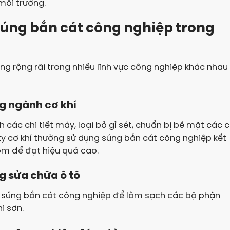
môi trường.
súng bắn cát công nghiệp trong
g rộng rãi trong nhiều lĩnh vực công nghiệp khác nhau
g ngành cơ khí
các chi tiết máy, loại bỏ gỉ sét, chuẩn bị bề mặt các c
g ty cơ khí thường sử dụng súng bắn cát công nghiệp kết
hôm để đạt hiệu quả cao.
g sửa chữa ô tô
g súng bắn cát công nghiệp để làm sạch các bộ phận
i sơn.