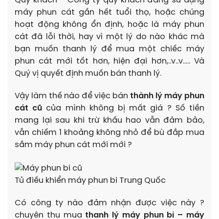
Quý khách – Công ty quý khách đang sử dụng
máy phun cát gần hết tuổi thọ, hoặc chúng
hoạt động không ổn định, hoặc là máy phun
cát đã lỗi thời, hay vì một lý do nào khác mà
bạn muốn thanh lý để mua một chiếc máy
phun cát mới tốt hơn, hiện đại hơn,..v..v….. Và
Quý vị quyết định muốn bán thanh lý.
Vậy làm thế nào để việc bán
thành lý máy phun
cát cũ
của mình không bị mất giá ? Số tiền
mang lại sau khi trừ khấu hao vẫn đảm bảo,
vẫn chiếm 1 khoảng không nhỏ để bù đắp mua
sắm máy phun cát mới mới ?
Tủ điều khiển máy phun bi Trung Quốc
Có công ty nào đảm nhận được việc này ?
chuyên thu mua
thanh lý máy phun bi – máy