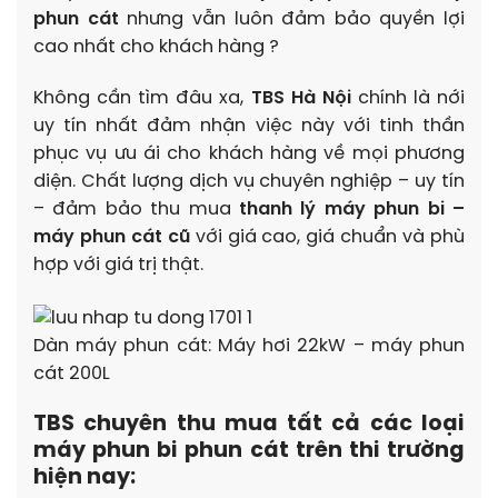
phun cát
nhưng vẫn luôn đảm bảo quyền lợi
cao nhất cho khách hàng ?
Không cần tìm đâu xa,
TBS Hà Nội
chính là nới
uy tín nhất đảm nhận việc này với tinh thần
phục vụ ưu ái cho khách hàng về mọi phương
diện. Chất lượng dịch vụ chuyên nghiệp – uy tín
– đảm bảo thu mua
thanh lý máy phun bi –
máy phun cát cũ
với giá cao, giá chuẩn và phù
hợp với giá trị thật.
Dàn máy phun cát: Máy hơi 22kW – máy phun
cát 200L
TBS chuyên thu mua tất cả các loại
máy phun bi phun cát trên thi trường
hiện nay: