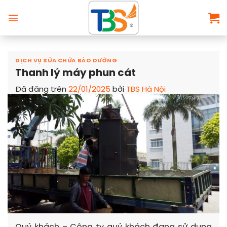
Chuyển
đến
nội
dung
DỊCH VỤ SỬA CHỮA BẢO DƯỠNG
Thanh lý máy phun cát
Đã đăng trên
22/01/2025
bởi
TBS Hà Nội