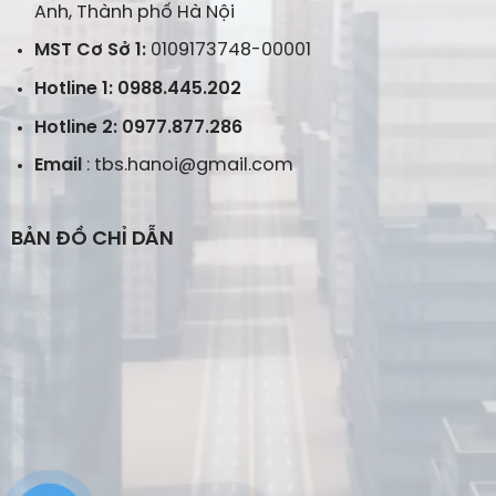
Anh, Thành phố Hà Nội
MST Cơ Sở 1:
0109173748-00001
Hotline 1: 0988.445.202
Hotline 2: 0977.877.286
Email
: tbs.hanoi@gmail.com
BẢN ĐỒ CHỈ DẪN