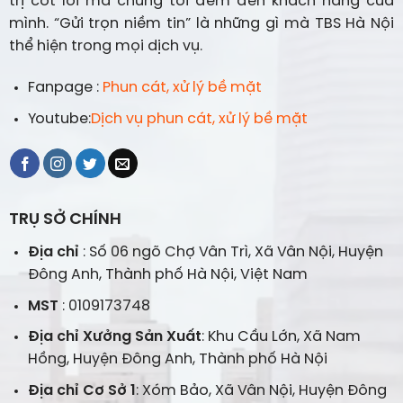
trị cốt lõi mà chúng tôi đem đến khách hàng của
mình. “Gửi trọn niềm tin” là những gì mà TBS Hà Nội
thể hiện trong mọi dịch vụ.
Fanpage :
Phun cát, xử lý bề mặt
Youtube:
Dịch vụ phun cát, xử lý bề mặt
TRỤ SỞ CHÍNH
Địa chỉ
: Số 06 ngõ Chợ Vân Trì, Xã Vân Nội, Huyện
Đông Anh, Thành phố Hà Nội, Việt Nam
MST
: 0109173748
Địa chỉ Xưởng Sản Xuất
: Khu Cầu Lớn, Xã Nam
Hồng, Huyện Đông Anh, Thành phố Hà Nội
Địa chỉ Cơ Sở 1
: Xóm Bảo, Xã Vân Nội, Huyện Đông