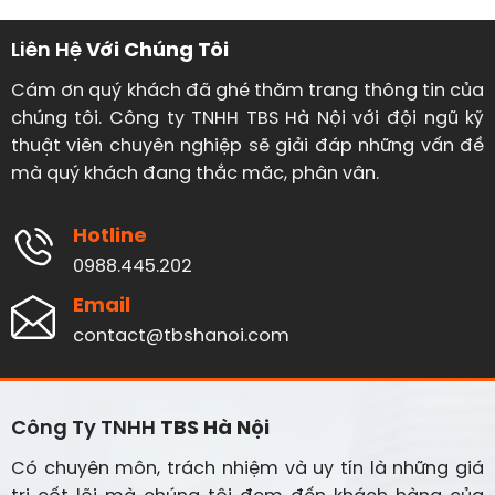
Liên Hệ
Với Chúng Tôi
Cám ơn quý khách đã ghé thăm trang thông tin của
chúng tôi. Công ty TNHH TBS Hà Nội với đội ngũ kỹ
thuật viên chuyên nghiệp sẽ giải đáp những vấn đề
mà quý khách đang thắc măc, phân vân.
Hotline
0988.445.202
Email
contact@tbshanoi.com
Công Ty TNHH
TBS Hà Nội
Có chuyên môn, trách nhiệm và uy tín là những giá